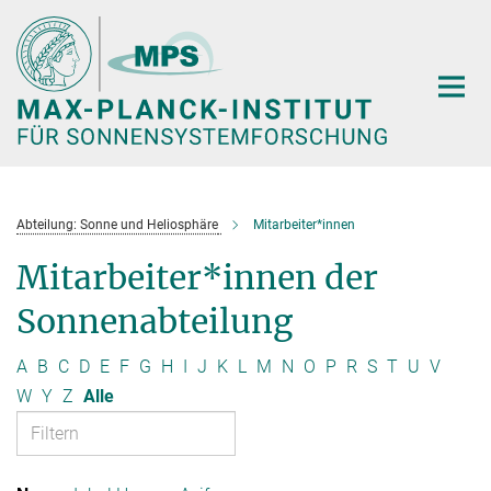
Hauptinhalt
Abteilung: Sonne und Heliosphäre
Mitarbeiter*innen
Mitarbeiter*innen der
Sonnenabteilung
A
B
C
D
E
F
G
H
I
J
K
L
M
N
O
P
R
S
T
U
V
W
Y
Z
Alle