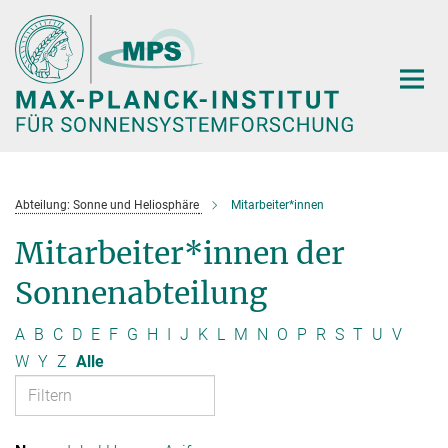
Hauptinhalt
Abteilung: Sonne und Heliosphäre
Mitarbeiter*innen
Mitarbeiter*innen der
Sonnenabteilung
A
B
C
D
E
F
G
H
I
J
K
L
M
N
O
P
R
S
T
U
V
W
Y
Z
Alle