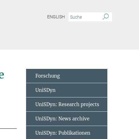
ENGLISH
e
Forschung
UniSDyn
UniSDyn: Research projects
UniSDyn: News archive
UniSDyn: Publikationen