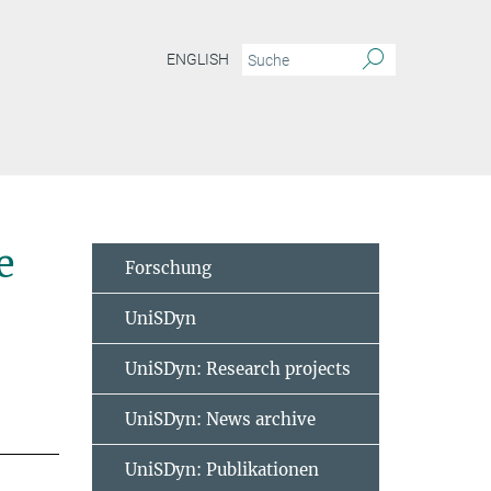
ENGLISH
e
Forschung
UniSDyn
UniSDyn: Research projects
UniSDyn: News archive
UniSDyn: Publikationen