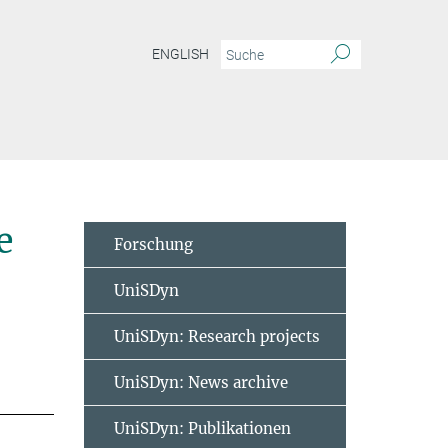
ENGLISH
e
Forschung
UniSDyn
UniSDyn: Research projects
UniSDyn: News archive
UniSDyn: Publikationen