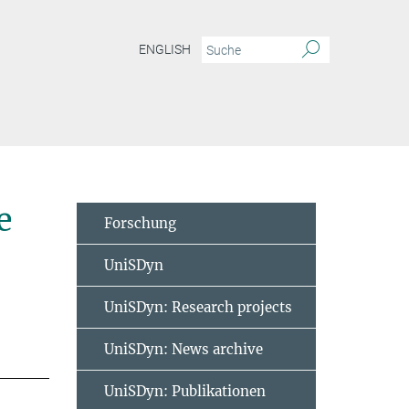
ENGLISH
e
Forschung
UniSDyn
UniSDyn: Research projects
UniSDyn: News archive
UniSDyn: Publikationen