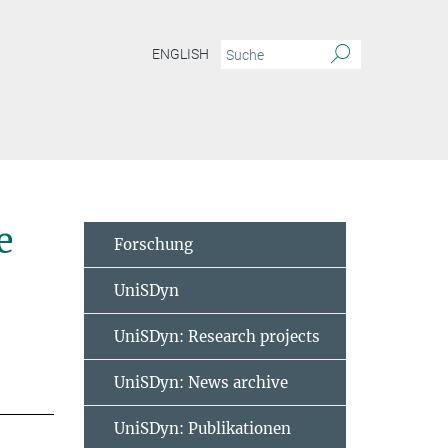
ENGLISH
e
Forschung
UniSDyn
UniSDyn: Research projects
UniSDyn: News archive
UniSDyn: Publikationen