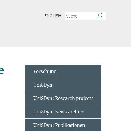
ENGLISH
e
Forschung
UniSDyn
UniSDyn: Research projects
UniSDyn: News archive
UniSDyn: Publikationen