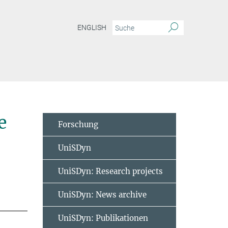
ENGLISH
e
Forschung
UniSDyn
UniSDyn: Research projects
UniSDyn: News archive
UniSDyn: Publikationen