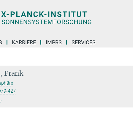
S
KARRIERE
IMPRS
SERVICES
, Frank
sphäre
979-427
.