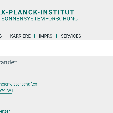
S
KARRIERE
IMPRS
SERVICES
xander
anetenwissenschaften
979-381
renzen