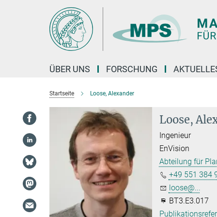
Hauptinhalt
ÜBER UNS
FORSCHUNG
AKTUELLE
Startseite
Loose, Alexander
Loose, Ale
Ingenieur
EnVision
Abteilung für Pl
+49 551 384 
loose@...
BT3.E3.017
Publikationsrefe