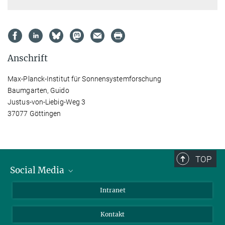
Anschrift
Max-Planck-Institut für Sonnensystemforschung
Baumgarten, Guido
Justus-von-Liebig-Weg 3
37077 Göttingen
TOP
Social Media
Bluesky
Intranet
Facebook
Kontakt
Instagram