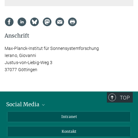
Anschrift
Max-Planck-Institut für Sonnensystemforschung
Ierano, Giovanni
Justus-von-Liebig-Weg 3
37077 Göttingen
TOP
Social Media
Bluesky
Intranet
Facebook
Kontakt
Instagram