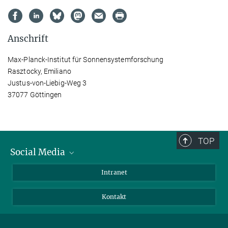
Anschrift
Max-Planck-Institut für Sonnensystemforschung
Rasztocky, Emiliano
Justus-von-Liebig-Weg 3
37077 Göttingen
TOP
Social Media
Bluesky
Intranet
Facebook
Kontakt
Instagram
LinkedIn