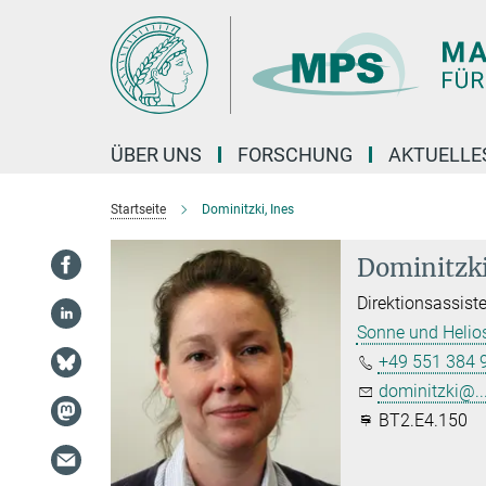
Hauptinhalt
ÜBER UNS
FORSCHUNG
AKTUELLE
Startseite
Dominitzki, Ines
Dominitzki
Direktionsassiste
Sonne und Helio
+49 551 384 
dominitzki@..
BT2.E4.150