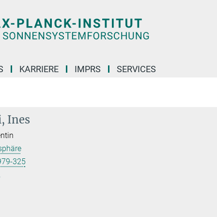
S
KARRIERE
IMPRS
SERVICES
, Ines
ntin
sphäre
979-325
.