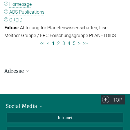
Homepage
ADS Publications
ORCID
Abteilung für Planetenwissenschaften
Lise-
Meitner-Gruppe / ERC Forschungsgruppe PLANETOIDS
<<
<
1
2
3
4
5
>
>>
Adresse
Max-Planck-Institut für Sonnensystemforschung
Justus-von-Liebig-Weg 3
37077 Göttingen
TOP
Social Media
Telefon: +49 551 384 979-0
Bluesky
Intranet
E-Mail:
presseinfo@mps.mpg.de
Facebook