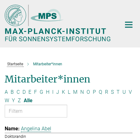
Hauptinhalt
Startseite
Mitarbeiter*innen
Mitarbeiter*innen
A
B
C
D
E
F
G
H
I
J
K
L
M
N
O
P
Q
R
S
T
U
V
W
Y
Z
Alle
Angelina Abel
Doktorandin