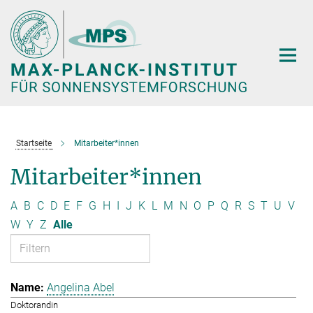
Hauptinhalt
Startseite
Mitarbeiter*innen
Mitarbeiter*innen
A
B
C
D
E
F
G
H
I
J
K
L
M
N
O
P
Q
R
S
T
U
V
W
Y
Z
Alle
Angelina Abel
Doktorandin