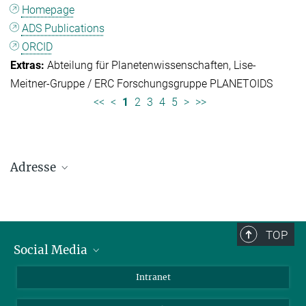
Homepage
ADS Publications
ORCID
Abteilung für Planetenwissenschaften
Lise-
Meitner-Gruppe / ERC Forschungsgruppe PLANETOIDS
<<
<
1
2
3
4
5
>
>>
Adresse
Max-Planck-Institut für Sonnensystemforschung
Justus-von-Liebig-Weg 3
37077 Göttingen
TOP
Social Media
Telefon: +49 551 384 979-0
Bluesky
Intranet
E-Mail:
presseinfo@mps.mpg.de
Facebook