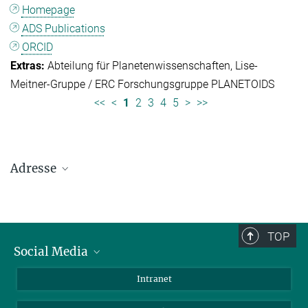
Homepage
ADS Publications
ORCID
Abteilung für Planetenwissenschaften
Lise-
Meitner-Gruppe / ERC Forschungsgruppe PLANETOIDS
<<
<
1
2
3
4
5
>
>>
Adresse
Max-Planck-Institut für Sonnensystemforschung
Justus-von-Liebig-Weg 3
37077 Göttingen
TOP
Social Media
Telefon: +49 551 384 979-0
Bluesky
Intranet
E-Mail:
presseinfo@mps.mpg.de
Facebook