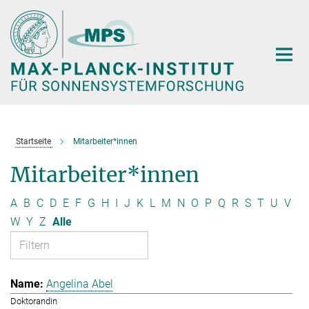
Hauptinhalt
Startseite
Mitarbeiter*innen
Mitarbeiter*innen
A
B
C
D
E
F
G
H
I
J
K
L
M
N
O
P
Q
R
S
T
U
V
W
Y
Z
Alle
Angelina Abel
Doktorandin