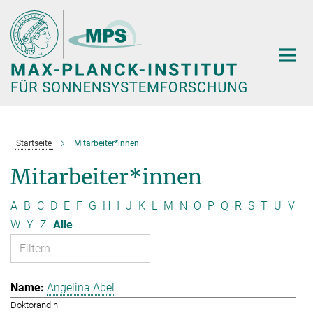
Hauptinhalt
Startseite
Mitarbeiter*innen
Mitarbeiter*innen
A
B
C
D
E
F
G
H
I
J
K
L
M
N
O
P
Q
R
S
T
U
V
W
Y
Z
Alle
Angelina Abel
Doktorandin