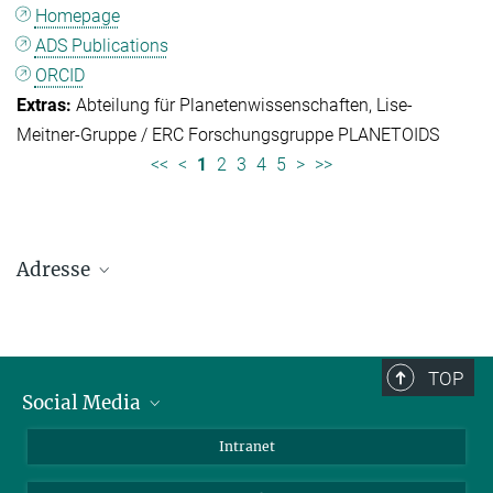
Homepage
ADS Publications
ORCID
Abteilung für Planetenwissenschaften
Lise-
Meitner-Gruppe / ERC Forschungsgruppe PLANETOIDS
<<
<
1
2
3
4
5
>
>>
Adresse
Max-Planck-Institut für Sonnensystemforschung
Justus-von-Liebig-Weg 3
37077 Göttingen
TOP
Social Media
Telefon: +49 551 384 979-0
Bluesky
Intranet
E-Mail:
presseinfo@mps.mpg.de
Facebook