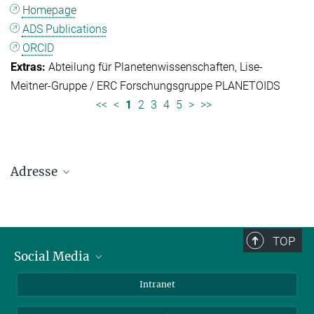
Homepage
ADS Publications
ORCID
Abteilung für Planetenwissenschaften
Lise-
Meitner-Gruppe / ERC Forschungsgruppe PLANETOIDS
<<
<
1
2
3
4
5
>
>>
Adresse
Max-Planck-Institut für Sonnensystemforschung
Justus-von-Liebig-Weg 3
37077 Göttingen
TOP
Social Media
Telefon: +49 551 384 979-0
Bluesky
Intranet
E-Mail:
presseinfo@mps.mpg.de
Facebook