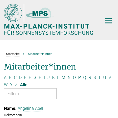
Hauptinhalt
Startseite
Mitarbeiter*innen
Mitarbeiter*innen
A
B
C
D
E
F
G
H
I
J
K
L
M
N
O
P
Q
R
S
T
U
V
W
Y
Z
Alle
Angelina Abel
Doktorandin