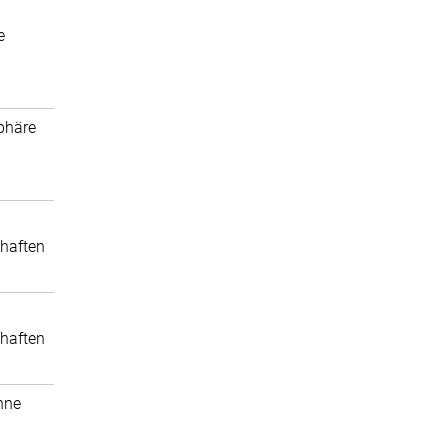
e
phäre
haften
haften
nne