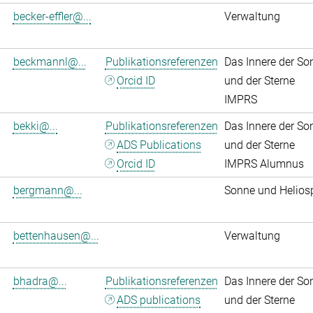
becker-effler@...
Verwaltung
beckmannl@...
Publikationsreferenzen
Das Innere der So
Orcid ID
und der Sterne
IMPRS
bekki@...
Publikationsreferenzen
Das Innere der So
ADS Publications
und der Sterne
Orcid ID
IMPRS Alumnus
bergmann@...
Sonne und Helios
bettenhausen@...
Verwaltung
bhadra@...
Publikationsreferenzen
Das Innere der So
ADS publications
und der Sterne