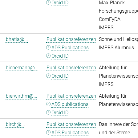
Orcid ID
Max-Planck-
Forschungsgrupp
ComFyDA
IMPRS
bhatia@...
Publikationsreferenzen
Sonne und Helios
ADS Publications
IMPRS Alumnus
Orcid ID
bienemann@...
Publikationsreferenzen
Abteilung für
Orcid ID
Planetenwissensc
IMPRS
bierwirthm@...
Publikationsreferenzen
Abteilung für
ADS publications
Planetenwissensc
Orcid ID
birch@...
Publikationsreferenzen
Das Innere der So
ADS Publications
und der Sterne