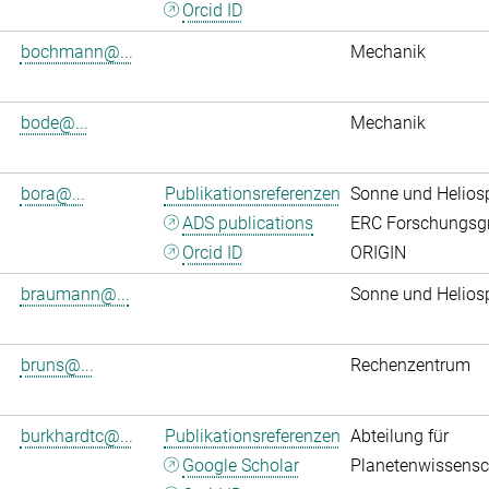
Orcid ID
bochmann@...
Mechanik
bode@...
Mechanik
bora@...
Publikationsreferenzen
Sonne und Helios
ADS publications
ERC Forschungsg
Orcid ID
ORIGIN
braumann@...
Sonne und Helios
bruns@...
Rechenzentrum
burkhardtc@...
Publikationsreferenzen
Abteilung für
Google Scholar
Planetenwissensc