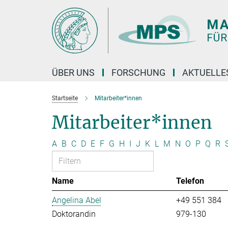
Hauptinhalt
ÜBER UNS
FORSCHUNG
AKTUELLE
Startseite
Mitarbeiter*innen
Mitarbeiter*innen
A
B
C
D
E
F
G
H
I
J
K
L
M
N
O
P
Q
R
Name
Telefon
Angelina Abel
+49 551 384
Doktorandin
979-130