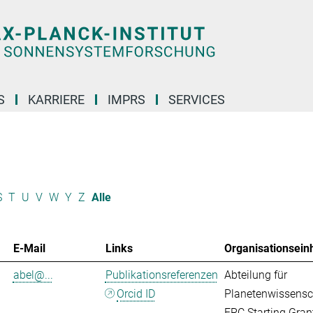
S
KARRIERE
IMPRS
SERVICES
S
T
U
V
W
Y
Z
Alle
E-Mail
Links
Organisationseinh
abel@...
Publikationsreferenzen
Abteilung für
Orcid ID
Planetenwissensc
ERC Starting Gran