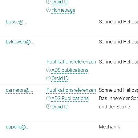
Orcid ID
Homepage
busse@...
Sonne und Helios
bykowski@...
Sonne und Helios
Publikationsreferenzen
Sonne und Helios
ADS publications
Orcid iD
cameron@...
Publikationsreferenzen
Sonne und Helios
ADS Publications
Das Innere der So
Orcid ID
und der Sterne
capelle@...
Mechanik