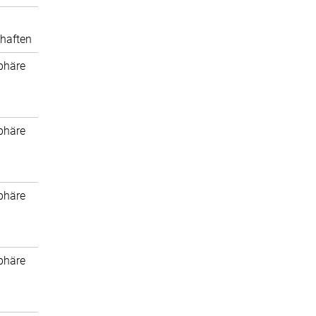
haften
phäre
phäre
phäre
phäre