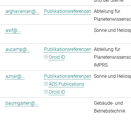
und der Sterne
arghavanian@...
Publikationsreferenzen
Abteilung für
Planetenwissensc
asif@...
Sonne und Helios
aucamp@...
Publikationsreferenzen
Abteilung für
Orcid ID
Planetenwissensc
IMPRS
aznar@...
Publikationsreferenzen
Sonne und Helios
ADS Publications
Orcid ID
baumgarten@...
Gebäude- und
Betriebstechnik