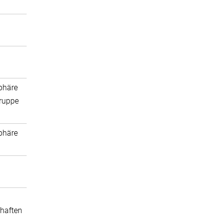
phäre
ruppe
phäre
haften