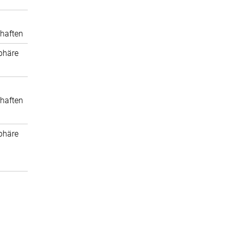
haften
phäre
haften
phäre