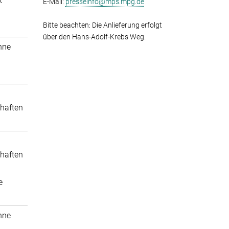
E-Mail:
presseinfo@mps.mpg.de
Bitte beachten: Die Anlieferung erfolgt
über den Hans-Adolf-Krebs Weg.
nne
haften
haften
e
nne