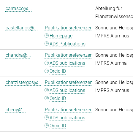
carrasco@...
Abteilung für
Planetenwissensc
castellanos@...
Publikationsreferenzen
Sonne und Helios
Homepage
IMPRS Alumnus
ADS Publications
chandra@...
Publikationsreferenzen
Sonne und Helios
ADS publications
IMPRS Alumna
Orcid ID
chatzistergos@...
Publikationsreferenzen
Sonne und Helios
ADS publications
IMPRS Alumnus
Orcid ID
cheny@...
Publikationsreferenzen
Sonne und Helios
ADS publications
Orcid ID