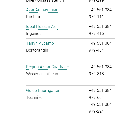
Direktionsassistentin
979-299
Azar Arghavanian
+49 551 384
Postdoc
979-111
Iqbal Hossan Asif
+49 551 384
Ingenieur
979-416
Tarryn Aucamp
+49 551 384
Doktorandin
979-484
Regina Aznar Cuadrado
+49 551 384
Wissenschaftlerin
979-318
Guido Baumgarten
+49 551 384
Techniker
979-604
+49 551 384
979-224