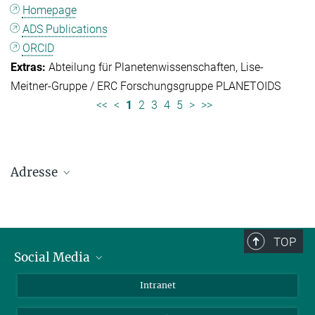
Homepage
ADS Publications
ORCID
Abteilung für Planetenwissenschaften
Lise-
Meitner-Gruppe / ERC Forschungsgruppe PLANETOIDS
<<
<
1
2
3
4
5
>
>>
Adresse
Max-Planck-Institut für Sonnensystemforschung
Justus-von-Liebig-Weg 3
37077 Göttingen
TOP
Social Media
Telefon: +49 551 384 979-0
Bluesky
Intranet
E-Mail:
presseinfo@mps.mpg.de
Facebook