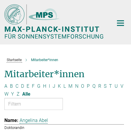
Hauptinhalt
Startseite
Mitarbeiter*innen
Mitarbeiter*innen
A
B
C
D
E
F
G
H
I
J
K
L
M
N
O
P
Q
R
S
T
U
V
W
Y
Z
Alle
Angelina Abel
Doktorandin