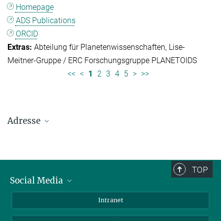
Homepage
ADS Publications
ORCID
Abteilung für Planetenwissenschaften
Lise-
Meitner-Gruppe / ERC Forschungsgruppe PLANETOIDS
<<
<
1
2
3
4
5
>
>>
Adresse
Max-Planck-Institut für Sonnensystemforschung
Justus-von-Liebig-Weg 3
37077 Göttingen
TOP
Social Media
Telefon: +49 551 384 979-0
Bluesky
Intranet
E-Mail:
presseinfo@mps.mpg.de
Facebook