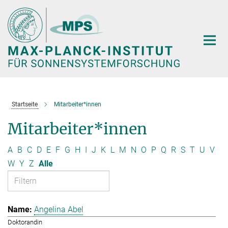
Hauptinhalt
Startseite
Mitarbeiter*innen
Mitarbeiter*innen
A
B
C
D
E
F
G
H
I
J
K
L
M
N
O
P
Q
R
S
T
U
V
W
Y
Z
Alle
Angelina Abel
Doktorandin