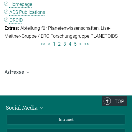
Homepage
ADS Publications
ORCID
Abteilung für Planetenwissenschaften
Lise-
Meitner-Gruppe / ERC Forschungsgruppe PLANETOIDS
<<
<
1
2
3
4
5
>
>>
Adresse
Max-Planck-Institut für Sonnensystemforschung
Justus-von-Liebig-Weg 3
37077 Göttingen
TOP
Social Media
Telefon: +49 551 384 979-0
Bluesky
Intranet
E-Mail:
presseinfo@mps.mpg.de
Facebook