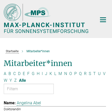
Hauptinhalt
Startseite
Mitarbeiter*innen
Mitarbeiter*innen
A
B
C
D
E
F
G
H
I
J
K
L
M
N
O
P
Q
R
S
T
U
V
W
Y
Z
Alle
Angelina Abel
Doktorandin