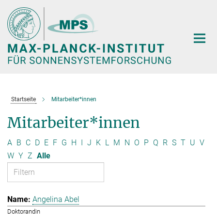
Hauptinhalt
Startseite
Mitarbeiter*innen
Mitarbeiter*innen
A
B
C
D
E
F
G
H
I
J
K
L
M
N
O
P
Q
R
S
T
U
V
W
Y
Z
Alle
Angelina Abel
Doktorandin