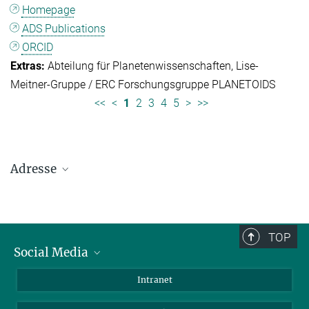
Homepage
ADS Publications
ORCID
Abteilung für Planetenwissenschaften
Lise-
Meitner-Gruppe / ERC Forschungsgruppe PLANETOIDS
<<
<
1
2
3
4
5
>
>>
Adresse
Max-Planck-Institut für Sonnensystemforschung
Justus-von-Liebig-Weg 3
37077 Göttingen
TOP
Social Media
Telefon: +49 551 384 979-0
Bluesky
Intranet
E-Mail:
presseinfo@mps.mpg.de
Facebook