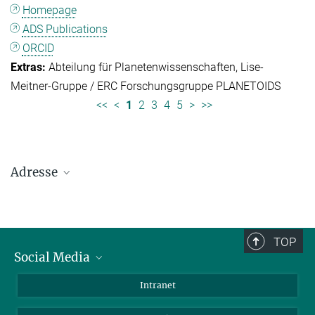
Homepage
ADS Publications
ORCID
Abteilung für Planetenwissenschaften
Lise-
Meitner-Gruppe / ERC Forschungsgruppe PLANETOIDS
<<
<
1
2
3
4
5
>
>>
Adresse
Max-Planck-Institut für Sonnensystemforschung
Justus-von-Liebig-Weg 3
37077 Göttingen
TOP
Social Media
Telefon: +49 551 384 979-0
Bluesky
Intranet
E-Mail:
presseinfo@mps.mpg.de
Facebook