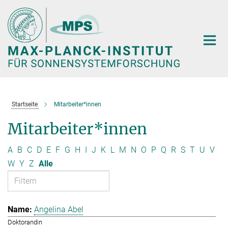
Hauptinhalt
Startseite
Mitarbeiter*innen
Mitarbeiter*innen
A
B
C
D
E
F
G
H
I
J
K
L
M
N
O
P
Q
R
S
T
U
V
W
Y
Z
Alle
Angelina Abel
Doktorandin