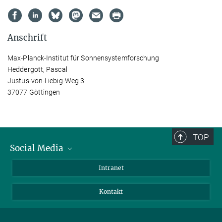
Anschrift
Max-Planck-Institut für Sonnensystemforschung
Heddergott, Pascal
Justus-von-Liebig-Weg 3
37077 Göttingen
TOP
Social Media
Bluesky
Intranet
Facebook
Kontakt
Instagram
LinkedIn