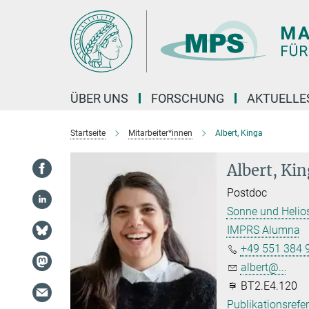
Hauptinhalt
ÜBER UNS
FORSCHUNG
AKTUELLE
Startseite
Mitarbeiter*innen
Albert, Kinga
Albert, Ki
Postdoc
Sonne und Helio
IMPRS Alumna
+49 551 384 
albert@...
BT2.E4.120
Publikationsrefe