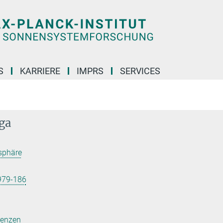
S
KARRIERE
IMPRS
SERVICES
nga
sphäre
979-186
renzen