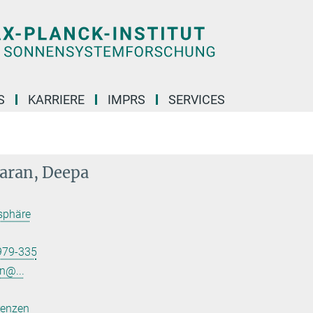
S
KARRIERE
IMPRS
SERVICES
aran, Deepa
sphäre
979-335
n@...
renzen