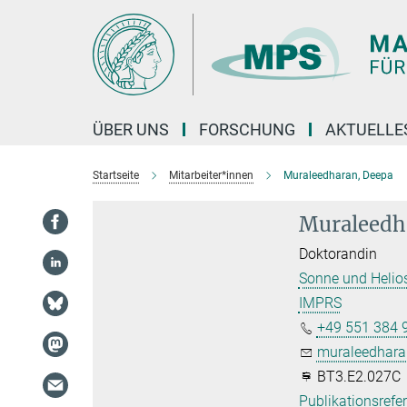
Hauptinhalt
ÜBER UNS
FORSCHUNG
AKTUELLE
Startseite
Mitarbeiter*innen
Muraleedharan, Deepa
Muraleedh
Doktorandin
Sonne und Helio
IMPRS
+49 551 384 
muraleedhara
BT3.E2.027C
Publikationsrefe