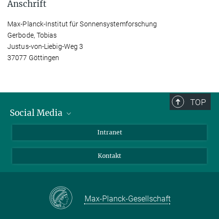
Anschrift
Max-Planck-Institut für Sonnensystemforschung
Gerbode, Tobias
Justus-von-Liebig-Weg 3
37077 Göttingen
TOP
Social Media
Bluesky
Intranet
Facebook
Kontakt
Instagram
LinkedIn
Mastodon
Max-Planck-Gesellschaft