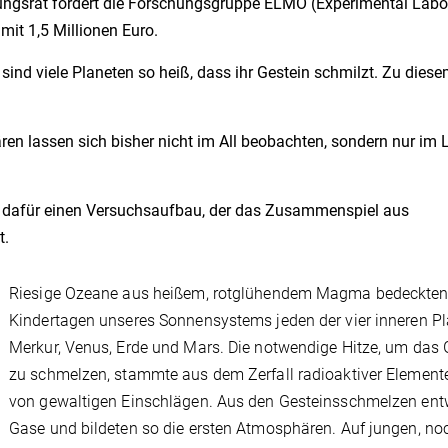
ngsrat fördert die Forschungsgruppe ELMO (Experimental Labo
it 1,5 Millionen Euro.
sind viele Planeten so heiß, dass ihr Gestein schmilzt. Zu dies
.
 lassen sich bisher nicht im All beobachten, sondern nur im 
 dafür einen Versuchsaufbau, der das Zusammenspiel aus
t.
Riesige Ozeane aus heißem, rotglühendem Magma bedeckten
Kindertagen unseres Sonnensystems jeden der vier inneren P
Merkur, Venus, Erde und Mars. Die notwendige Hitze, um das 
zu schmelzen, stammte aus dem Zerfall radioaktiver Element
von gewaltigen Einschlägen. Aus den Gesteinsschmelzen en
Gase und bildeten so die ersten Atmosphären. Auf jungen, no