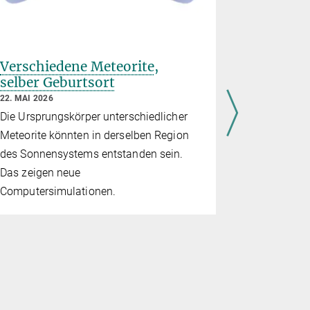
Verschiedene Meteorite,
Eskorte 
selber Geburtsort
Asteroi
22. MAI 2026
28. NOVEMBE
Die Ursprungskörper unterschiedlicher
Anders als 
Meteorite könnten in derselben Region
Asteroid Ap
des Sonnensystems entstanden sein.
einschlagen
Das zeigen neue
Besuch: Die
Computersimulationen.
Raumsonde