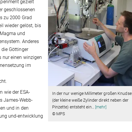
eriment gezielt
ner geschlossenen
is zu 2000 Grad
l wieder gelöst, bis
n Magma und
nensystem. Anderes
die Göttinger
 nur einen winzigen
mmensetzung im
scht.
n wie der ESA-
In der nur wenige Millimeter großen Knudse
es James-Webb-
(der kleine weiße Zylinder direkt neben der
Pinzette) entsteht ein
…
[mehr]
en und in den
© MPS
hung und-entwicklung