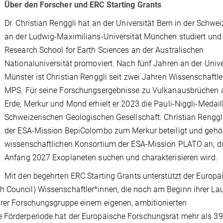
Über den Forscher und ERC Starting Grants
Dr. Christian Renggli hat an der Universität Bern in der Schwe
an der Ludwig-Maximilians-Universität München studiert und
Research School for Earth Sciences an der Australischen
Nationaluniversität promoviert. Nach fünf Jahren an der Unive
Münster ist Christian Renggli seit zwei Jahren Wissenschaftl
MPS. Für seine Forschungsergebnisse zu Vulkanausbrüchen 
Erde, Merkur und Mond erhielt er 2023 die Pauli-Niggli-Medail
Schweizerischen Geologischen Gesellschaft. Christian Renggli
der ESA-Mission BepiColombo zum Merkur beteiligt und gehö
wissenschaftlichen Konsortium der ESA-Mission PLATO an, d
Anfang 2027 Exoplaneten suchen und charakterisieren wird.
Mit den begehrten ERC Starting Grants unterstützt der Europä
h Council) Wissenschaftler*innen, die noch am Beginn ihrer La
ihrer Forschungsgruppe einem eigenen, ambitionierten
e Förderperiode hat der Europäische Forschungsrat mehr als 3