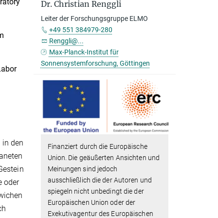
ratory
Dr. Christian Renggli
Leiter der Forschungsgruppe ELMO
+49 551 384979-280
em
Renggli@...
Max-Planck-Institut für
Sonnensystemforschung, Göttingen
Labor
 in den
Finanziert durch die Europäische
laneten
Union. Die geäußerten Ansichten und
Gestein
Meinungen sind jedoch
ausschließlich die der Autoren und
e oder
spiegeln nicht unbedingt die der
twichen
Europäischen Union oder der
ch
Exekutivagentur des Europäischen