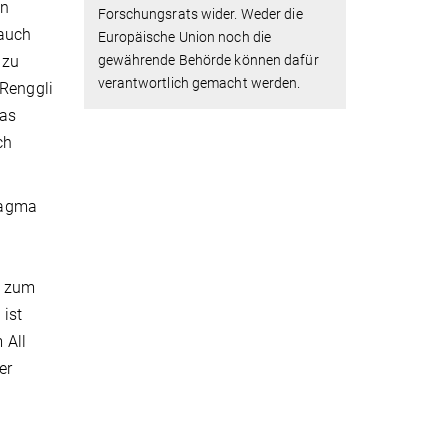
en
Forschungsrats wider. Weder die
auch
Europäische Union noch die
 zu
gewährende Behörde können dafür
verantwortlich gemacht werden.
 Renggli
Das
ch
Magma
m zum
 ist
 All
er