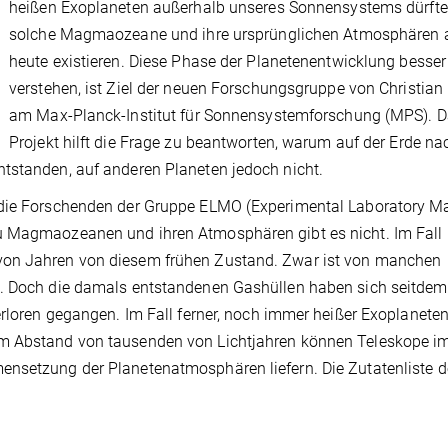
heißen Exoplaneten außerhalb unseres Sonnensystems dürft
solche Magmaozeane und ihre ursprünglichen Atmosphären 
heute existieren. Diese Phase der Planetenentwicklung besser
verstehen, ist Ziel der neuen Forschungsgruppe von Christian
am Max-Planck-Institut für Sonnensystemforschung (MPS). 
Projekt hilft die Frage zu beantworten, warum auf der Erde na
tstanden, auf anderen Planeten jedoch nicht.
t die Forschenden der Gruppe ELMO (Experimental Laboratory 
u Magmaozeanen und ihren Atmosphären gibt es nicht. Im Fall
von Jahren von diesem frühen Zustand. Zwar ist von manchen
en. Doch die damals entstandenen Gashüllen haben sich seitde
erloren gegangen. Im Fall ferner, noch immer heißer Exoplaneten
em Abstand von tausenden von Lichtjahren können Teleskope im
ensetzung der Planetenatmosphären liefern. Die Zutatenliste d