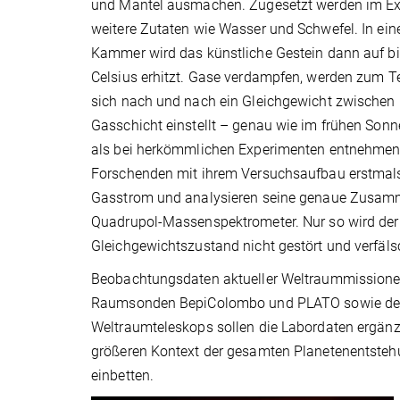
und Mantel ausmachen. Zugesetzt werden im Exp
weitere Zutaten wie Wasser und Schwefel. In ei
Kammer wird das künstliche Gestein dann auf b
Celsius erhitzt. Gase verdampfen, werden zum Tei
sich nach und nach ein Gleichgewicht zwische
Gasschicht einstellt – genau wie im frühen Son
als bei herkömmlichen Experimenten entnehmen 
Forschenden mit ihrem Versuchsaufbau erstmals
Gasstrom und analysieren seine genaue Zusa
Quadrupol-Massenspektrometer. Nur so wird der
Gleichgewichtszustand nicht gestört und verfäl
Beobachtungsdaten aktueller Weltraummissione
Raumsonden BepiColombo und PLATO sowie d
Weltraumteleskops sollen die Labordaten ergänz
größeren Kontext der gesamten Planetenentste
einbetten.