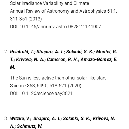
Solar Irradiance Variability and Climate
Annual Review of Astronomy and Astrophysics 51:1,
311-351 (2013)
DOI: 10.1146/annurev-astro-082812-141007
2.
Reinhold, T.; Shapiro, A. I.; Solanki, S. K.; Montet, B.
T.; Krivova, N. A.; Cameron, R. H.; Amazo-Gómez, E.
M.
The Sun is less active than other solar-like stars
Science 368, 6490, 518-521 (2020)
DOI: 10.1126/science.aay3821
3.
Witzke, V.; Shapiro, A. I.; Solanki, S. K.; Krivova, N.
A.; Schmutz, W.