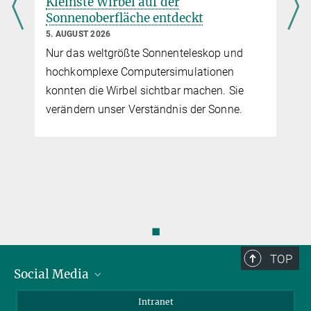
Kleinste Wirbel auf der
+49 551 384979-190
Sonnenoberfläche entdeckt
solanki-office@...
5. AUGUST 2026
Max-Planck-Institut für
Sonnensystemforschung, Göttingen
Nur das weltgrößte Sonnenteleskop und
hochkomplexe Computersimulationen
konnten die Wirbel sichtbar machen. Sie
verändern unser Verständnis der Sonne.
◼
TOP
Social Media
Bluesky
Intranet