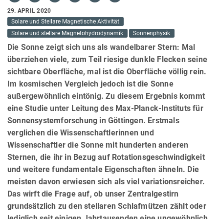
29. APRIL 2020
Solare und Stellare Magnetische Aktivität
Solare und stellare Magnetohydrodynamik
Sonnenphysik
Die Sonne zeigt sich uns als wandelbarer Stern: Mal
überziehen viele, zum Teil riesige dunkle Flecken seine
sichtbare Oberfläche, mal ist die Oberfläche völlig rein.
Im kosmischen Vergleich jedoch ist die Sonne
außergewöhnlich eintönig. Zu diesem Ergebnis kommt
eine Studie unter Leitung des Max-Planck-Instituts für
Sonnensystemforschung in Göttingen. Erstmals
verglichen die Wissenschaftlerinnen und
Wissenschaftler die Sonne mit hunderten anderen
Sternen, die ihr in Bezug auf Rotationsgeschwindigkeit
und weitere fundamentale Eigenschaften ähneln. Die
meisten davon erwiesen sich als viel variationsreicher.
Das wirft die Frage auf, ob unser Zentralgestirn
grundsätzlich zu den stellaren Schlafmützen zählt oder
lediglich seit einigen Jahrtausenden eine ungewöhnlich