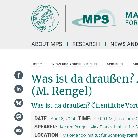
Main-
Content
ABOUT MPS
RESEARCH
NEWS AND
Home
News and Announcements
Seminars
Su
Was ist da draußen?
(M. Rengel)
Was ist da draußen? Öffentliche Vor
DATE:
TIME:
Apr 18, 2024
07:00 PM (Local Time
SPEAKER:
Miriam Rengel
Max-Planck-Institut für
LOCATION:
Max-Planck-Institut für Sonnensystem