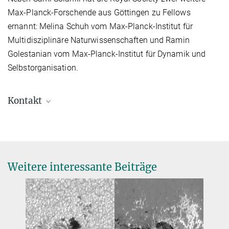
Max-Planck-Forschende aus Göttingen zu Fellows
ernannt: Melina Schuh vom Max-Planck-Institut für
Multidisziplinäre Naturwissenschaften und Ramin
Golestanian vom Max-Planck-Institut für Dynamik und
Selbstorganisation.
Kontakt
Dr. Birgit Krummheuer
Presse- und Öffentlichkeitsarbeit
+49 173 3958625
krummheuer@...
Weitere interessante Beiträge
Max-Planck-Institut für Sonnensystemforschung, Göttingen
Prof. Dr. Sami K. Solanki
Direktor
+49 551 384979-325