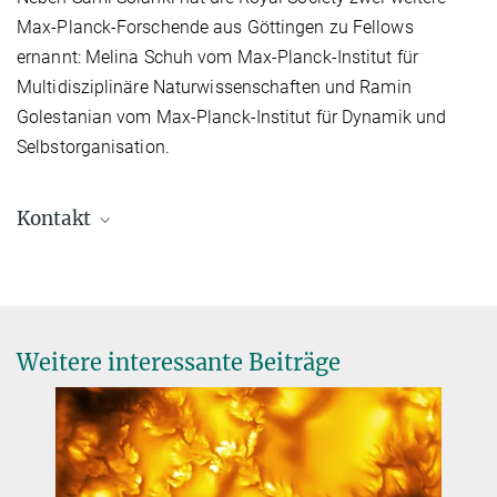
Max-Planck-Forschende aus Göttingen zu Fellows
ernannt: Melina Schuh vom Max-Planck-Institut für
Multidisziplinäre Naturwissenschaften und Ramin
Golestanian vom Max-Planck-Institut für Dynamik und
Selbstorganisation.
Kontakt
Dr. Birgit Krummheuer
Presse- und Öffentlichkeitsarbeit
+49 173 3958625
krummheuer@...
Weitere interessante Beiträge
Max-Planck-Institut für Sonnensystemforschung, Göttingen
Prof. Dr. Sami K. Solanki
Direktor
+49 551 384979-325