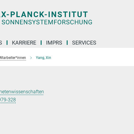
S
KARRIERE
IMPRS
SERVICES
itarbeiter*innen
Yang, Xin
anetenwissenschaften
979-328