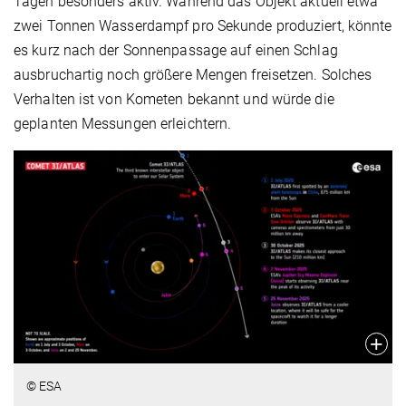
Tagen besonders aktiv. Während das Objekt aktuell etwa
zwei Tonnen Wasserdampf pro Sekunde produziert, könnte
es kurz nach der Sonnenpassage auf einen Schlag
ausbruchartig noch größere Mengen freisetzen. Solches
Verhalten ist von Kometen bekannt und würde die
geplanten Messungen erleichtern.
© ESA