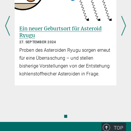
Dr. Norbert Krupp
PEP-JEI Project Lead, JUICE Interdisciplinary Scientist
+49 551 384979-154
Krupp@...
Ein neuer Geburtsort für Asteroid
Max-Planck-Institut für Sonnensystemforschung, Göttingen
Ryugu
27. SEPTEMBER 2024
Dr. Ladislav Rezac
Proben des Asteroiden Ryugu sorgen erneut
SWI Project Lead
für eine Überraschung – und stellen
+49 551 384979-522
bisherige Vorstellungen von der Entstehung
Rezac@...
kohlenstoffreicher Asteroiden in Frage.
Max-Planck-Institut für Sonnensystemforschung
Dr. Elias Roussos
PEP-JEI-Team
+49 551 384979-457
Roussos@...
◼
Max-Planck-Institut für Sonnensystemforschung
TOP
Dr. Ali Schulz-Ravanbakhsh