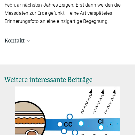
Februar nächsten Jahres zeigen. Erst dann werden die
Messdaten zur Erde gefunkt – eine Art verspätetes
Erinnerungsfoto an eine einzigartige Begegnung.
Kontakt
Dr. Birgit Krummheuer
Presse- und Öffentlichkeitsarbeit
+49 173 3958625
Krummheuer@...
Weitere interessante Beiträge
Max-Planck-Institut für Sonnensystemforschung
Dr. Paul Hartogh
SWI Principal Investigator
+49 551 384979-342
Hartogh@...
Max-Planck-Institut für Sonnensystemforschung, Göttingen