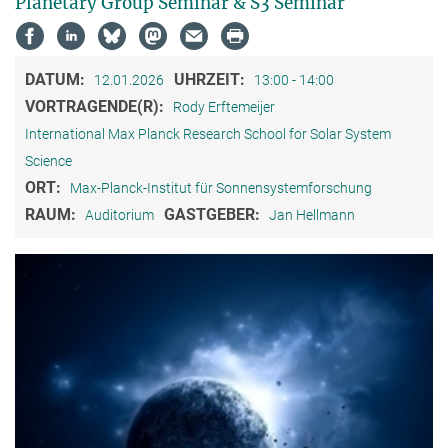
Planetary Group Seminar & S3 Seminar
DATUM:
UHRZEIT:
12.01.2026
13:00 - 14:00
VORTRAGENDE(R):
Rody Erftemeijer
International Max Planck Research School for Solar System
Science
ORT:
Max-Planck-Institut für Sonnensystemforschung
RAUM:
GASTGEBER:
Auditorium
Jan Hellmann