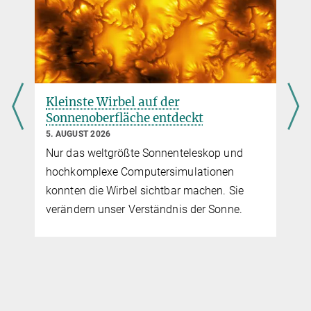
Operations Scientist PHI
+49 551 384979-409
Hirzberger@...
Max-Planck-Institut für Sonnensystemforschung, Göttingen
Dr. Alex Feller
Kleinste Wirbel auf der
Sonnenoberfläche entdeckt
Wissenschaftler
+49 551 384979-121
5. AUGUST 2026
Feller@...
Nur das weltgrößte Sonnenteleskop und
Max-Planck-Institut für Sonnensystemforschung
hochkomplexe Computersimulationen
konnten die Wirbel sichtbar machen. Sie
Dr. Gherardo Valori
verändern unser Verständnis der Sonne.
Wissenschaftler
+49 551 384979-498
Valori@...
Max-Planck-Institut für Sonnensystemforschung